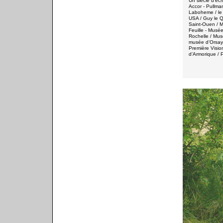
Un siècle d’écr
Accor - Pullma
Laboheme / le 
USA / Guy le Q
Saint-Ouen / M
Feuille - Mus
Rochelle / Mu
musée d’Orsay,
Première Vision
d’Armorique / P