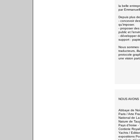
la belle entrep
par Emmanuell
Depuis plus de
- concevoir des
qu’imposer.
- proposer des
public et l’env
- développer d
support : papie
Nous sommes u
traducteurs, il
protocole graph
une vision part
NOUS AVONS
Abbaye de Noir
Paris / Arte Fr
National de La 
Nature de Taugo
Pays d’Iroise -
Corderie Royal
Yachts / Editio
expositions Por